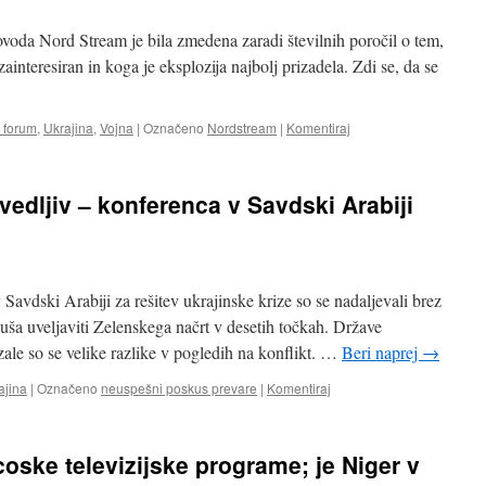
ovoda Nord Stream je bila zmedena zaradi številnih poročil o tem,
 zainteresiran in koga je eksplozija najbolj prizadela. Zdi se, da se
 forum
,
Ukrajina
,
Vojna
|
Označeno
Nordstream
|
Komentiraj
vedljiv – konferenca v Savdski Arabiji
avdski Arabiji za rešitev ukrajinske krize so se nadaljevali brez
kuša uveljaviti Zelenskega načrt v desetih točkah. Države
ale so se velike razlike v pogledih na konflikt. …
Beri naprej
→
ajina
|
Označeno
neuspešni poskus prevare
|
Komentiraj
oske televizijske programe; je Niger v