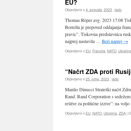
EU?
Objavljeno v
4. avgusta, 2023
,
lado
Thomas Röper avg. 2023 17:08 Tisk
Borrella je prepoved oddajanja franc
pravic”. Tiskovna predstavnica rus
najprej nastavila …
Beri naprej
→
Objavljeno v
EU
,
Francija
,
NATO
,
Ukrajin
“Načrt ZDA proti Rusiji
Objavljeno v
25. julija, 2023
,
lado
Manlio Dinucci Strateški načrt Združ
Rand. Rand Corporation s sedežem v
rešitve za politične izzive”: na vol
Objavljeno v
EU
,
NATO
,
Ukrajina
,
ZDA
|
O