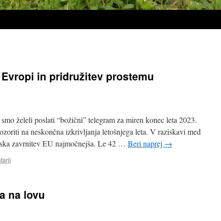
v Evropi in pridružitev prostemu
mo želeli poslati “božični” telegram za miren konec leta 2023.
zoriti na neskončna izkrivljanja letošnjega leta. V raziskavi med
rijska zavrnitev EU najmočnejša. Le 42 …
Beri naprej
→
arji
a na lovu