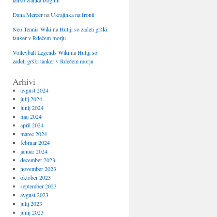
lahko zlahka izognili
Dana Mercer
na
Ukrajinka na fronti
Neo Tennis Wiki
na
Hutiji so zadeli grški
tanker v Rdečem morju
Volleyball Legends Wiki
na
Hutiji so
zadeli grški tanker v Rdečem morju
Arhivi
avgust 2024
julij 2024
junij 2024
maj 2024
april 2024
marec 2024
februar 2024
januar 2024
december 2023
november 2023
oktober 2023
september 2023
avgust 2023
julij 2023
junij 2023