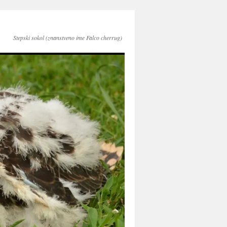
Stepski sokol (znanstveno ime Falco cherrug)