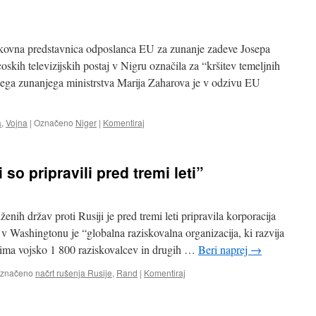
ovna predstavnica odposlanca EU za zunanje zadeve Josepa
oskih televizijskih postaj v Nigru označila za “kršitev temeljnih
kega zunanjega ministrstva Marija Zaharova je v odzivu EU
a
,
Vojna
|
Označeno
Niger
|
Komentiraj
 so pripravili pred tremi leti”
enih držav proti Rusiji je pred tremi leti pripravila korporacija
 Washingtonu je “globalna raziskovalna organizacija, ki razvija
jo ima vojsko 1 800 raziskovalcev in drugih …
Beri naprej
→
značeno
načrt rušenja Rusije
,
Rand
|
Komentiraj