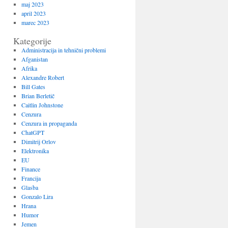
maj 2023
april 2023
marec 2023
Kategorije
Administracija in tehnični problemi
Afganistan
Afrika
Alexandre Robert
Bill Gates
Brian Berletič
Caitlin Johnstone
Cenzura
Cenzura in propaganda
ChatGPT
Dimitrij Orlov
Elektronika
EU
Finance
Francija
Glasba
Gonzalo Lira
Hrana
Humor
Jemen