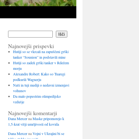
Išči
Najnovejši prispevki
Hutiji so se vkrcali na zapuščeni grški
tanker “Sounion” in podstavili mine
Hutiji so zadeli grški tanker v Rdečem
morju
Alexandre Robert: Kako so Tuaregi
podkurili Wagnerju
Naši in tuji mediji o nedavni izmenjavi
vohunov
Da malo popestrim olimpedijsko
vzdušje
Najnovejši komentarji
Dana Mercer
na
Maske pripomorejo k
1,5-krat višji umrljivosti od kovida
Dana Mercer
na
Vojni v Ukrajini bi se