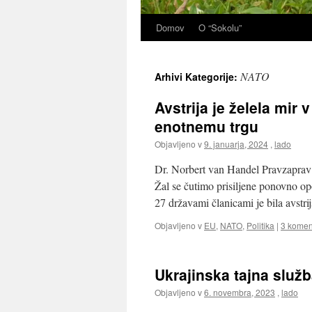
Domov
O “Sokolu”
NATO
Arhivi Kategorije:
Avstrija je želela mir 
enotnemu trgu
Objavljeno v
9. januarja, 2024
,
lado
Dr. Norbert van Handel Pravzaprav s
Žal se čutimo prisiljene ponovno opo
27 državami članicami je bila avst
Objavljeno v
EU
,
NATO
,
Politika
|
3 koment
Ukrajinska tajna služb
Objavljeno v
6. novembra, 2023
,
lado