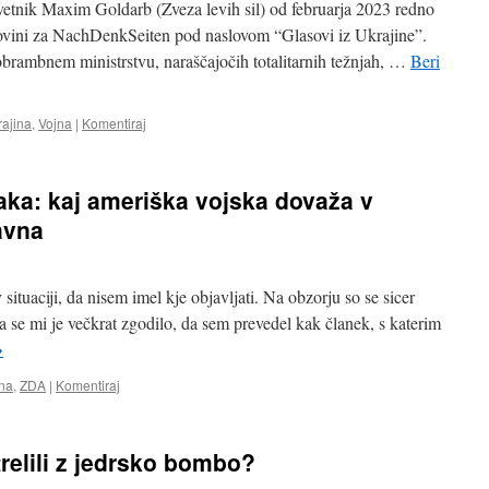
odvetnik Maxim Goldarb (Zveza levih sil) od februarja 2023 redno
ovini za NachDenkSeiten pod naslovom “Glasovi iz Ukrajine”.
obrambnem ministrstvu, naraščajočih totalitarnih težnjah, …
Beri
rajina
,
Vojna
|
Komentiraj
zraka: kaj ameriška vojska dovaža v
avna
situaciji, da nisem imel kje objavljati. Na obzorju so se sicer
a se mi je večkrat zgodilo, da sem prevedel kak članek, s katerim
→
na
,
ZDA
|
Komentiraj
relili z jedrsko bombo?