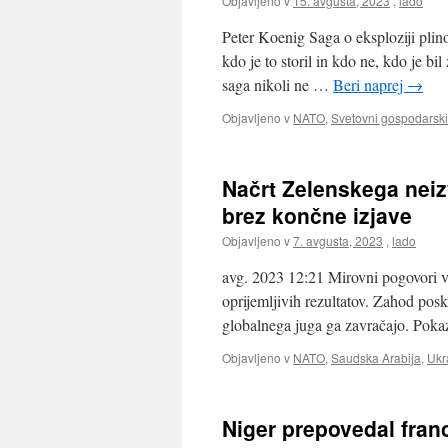
Objavljeno v
15. avgusta, 2023
,
lado
Peter Koenig Saga o eksploziji plin
kdo je to storil in kdo ne, kdo je bil
saga nikoli ne …
Beri naprej
→
Objavljeno v
NATO
,
Svetovni gospodarski
Načrt Zelenskega neiz
brez končne izjave
Objavljeno v
7. avgusta, 2023
,
lado
avg. 2023 12:21 Mirovni pogovori v S
oprijemljivih rezultatov. Zahod pos
globalnega juga ga zavračajo. Pokaz
Objavljeno v
NATO
,
Saudska Arabija
,
Ukr
Niger prepovedal franc