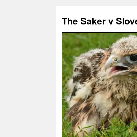
Preskoči
na
The Saker v Slov
vsebino