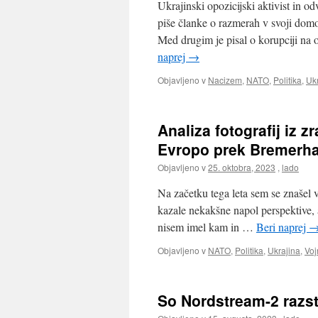
Ukrajinski opozicijski aktivist in 
piše članke o razmerah v svoji dom
Med drugim je pisal o korupciji na 
naprej
→
Objavljeno v
Nacizem
,
NATO
,
Politika
,
Uk
Analiza fotografij iz 
Evropo prek Bremerh
Objavljeno v
25. oktobra, 2023
,
lado
Na začetku tega leta sem se znašel v 
kazale nekakšne napol perspektive, 
nisem imel kam in …
Beri naprej
Objavljeno v
NATO
,
Politika
,
Ukrajina
,
Voj
So Nordstream-2 razst