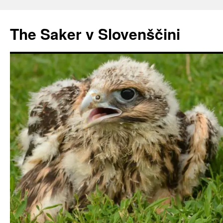
Preskoči
na
The Saker v Slovenščini
vsebino