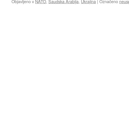
Objavljeno v
NATO
,
Saudska Arabija
,
Ukrajina
|
Označeno
neus