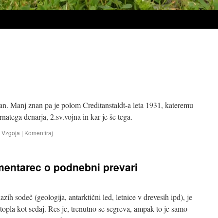
an. Manj znan pa je polom Creditanstaldt-a leta 1931, kateremu
rnatega denarja, 2.sv.vojna in kar je še tega.
,
Vzgoja
|
Komentiraj
mentarec o podnebni prevari
ih sodeč (geologija, antarktični led, letnice v drevesih ipd), je
 topla kot sedaj. Res je, trenutno se segreva, ampak to je samo