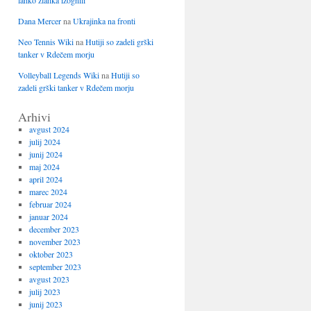
lahko zlahka izognili
Dana Mercer
na
Ukrajinka na fronti
Neo Tennis Wiki
na
Hutiji so zadeli grški
tanker v Rdečem morju
Volleyball Legends Wiki
na
Hutiji so
zadeli grški tanker v Rdečem morju
Arhivi
avgust 2024
julij 2024
junij 2024
maj 2024
april 2024
marec 2024
februar 2024
januar 2024
december 2023
november 2023
oktober 2023
september 2023
avgust 2023
julij 2023
junij 2023