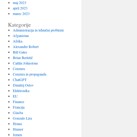
maj 2023
april 2023
marec 2023
Kategorije
Administracija in tehnični problemi
Afganistan
Afrika
Alexandre Robert
Bill Gates
Brian Berletič
Caitlin Johnstone
Cenzura
Cenzura in propaganda
ChatGPT
Dimitrij Orlov
Elektronika
EU
Finance
Francija
Glasba
Gonzalo Lira
Hrana
Humor
Jemen