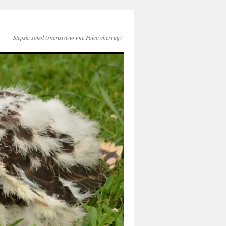
Stepski sokol (znanstveno ime Falco cherrug)