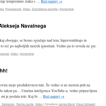
jenje temperature zraka s …
Beri naprej
→
tika
,
Propaganda
,
Video
,
Znanstvena goljufija
|
Komentiraj
 Alekseja Navalnega
kaj obsojajo, se besno zgražajo nad tem, hiperventilirajo in
 to reč po najboljših močeh ignorirati. Vedno pa to seveda ne gre.
aganda
,
Video
|
Komentiraj
hh!
vira mojo produktivnost tule. Še vedno si ne morem priti na
e. Do takrat pa… Umetna inteligenca YouTube-a, vedno pripravljena
 mi je poslala tole: Kaj bi …
Beri naprej
→
a
,
Sarkazem
,
Teorije zarote
,
Video
|
Označeno
James Bond
,
Klaus Schwab
|