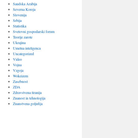
Saudska Arabija
Severna Koreja
Slovenija
Srbija
Statistika
Svetovni gospodarski forum
Teorije zarote
Ukrajina
Umetna inteligenca
Uncategorized
Video
Vojna
Vzgoja
Wokeizem
Zasebnost
ZDA
Zdravstvena tiranija
Znanost in tehnologija
Znanstvena goljufija