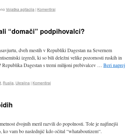
eno
Vojaška agitacija
|
Komentiraj
ali “domači” podpihovalci?
avjurtu, dveh mestih v Republiki Dagestan na Severnem
isemitski izgredi, ki so bili deležni velike pozornosti ruskih in
? Republika Dagestan s tremi milijoni prebivalcev …
Beri naprej
t
,
Rusija
,
Ukrajina
|
Komentiraj
idih
metnost dvojnih meril razvili do popolnosti. Tole je najfinejši
o, ko vam bo naslednjič kdo očital “whataboutizem“.