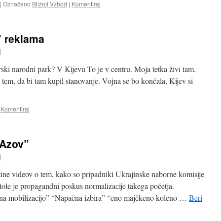
|
Označeno
Bližnji Vzhod
|
Komentiraj
” reklama
j
ski narodni park? V Kijevu To je v centru. Moja tetka živi tam.
tem, da bi tam kupil stanovanje. Vojna se bo končala, Kijev si
Komentiraj
“Azov”
j
tine videov o tem, kako so pripadniki Ukrajinske naborne komisije
 tole je propagandni poskus normalizacije takega početja.
v na mobilizacijo” “Napačna izbira” “eno majčkeno koleno …
Beri