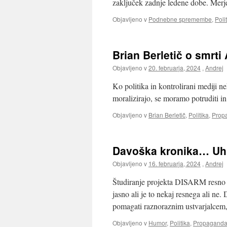
zaključek zadnje ledene dobe. Mer
Objavljeno v
Podnebne spremembe
,
Poli
Brian Berletič o smrti
Objavljeno v
20. februarja, 2024
,
Andrej
Ko politika in kontrolirani mediji ne
moralizirajo, se moramo potruditi in
Objavljeno v
Brian Berletič
,
Politika
,
Prop
Davoška kronika… Uh
Objavljeno v
16. februarja, 2024
,
Andrej
Študiranje projekta DISARM resno o
jasno ali je to nekaj resnega ali n
pomagati raznoraznim ustvarjalcem,
Objavljeno v
Humor
,
Politika
,
Propagand