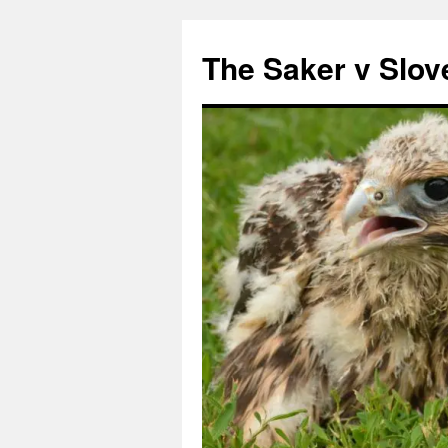
Preskoči
na
The Saker v Slov
vsebino