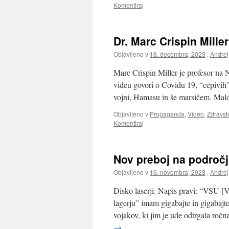
Komentiraj
Dr. Marc Crispin Mill
Objavljeno v
18. decembra, 2023
,
Andrej
Marc Crispin Miller je profesor na
videu govori o Covidu 19, “cepivih
vojni, Hamasu in še marsičem. Mal
Objavljeno v
Propaganda
,
Video
,
Zdravstv
Komentiraj
Nov preboj na področj
Objavljeno v
16. novembra, 2023
,
Andrej
Disko laserji: Napis pravi: “VSU [V
lagerju” imam gigabajte in gigabajt
vojakov, ki jim je ude odtrgala ro
→