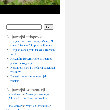
Išči
Najnovejši prispevki
Hutiji so se vkrcali na zapuščeni grški
tanker “Sounion” in podstavili mine
Hutiji so zadeli grški tanker v Rdečem
morju
Alexandre Robert: Kako so Tuaregi
podkurili Wagnerju
Naši in tuji mediji o nedavni izmenjavi
vohunov
Da malo popestrim olimpedijsko
vzdušje
Najnovejši komentarji
Dana Mercer
na
Maske pripomorejo k
1,5-krat višji umrljivosti od kovida
Dana Mercer
na
Vojni v Ukrajini bi se