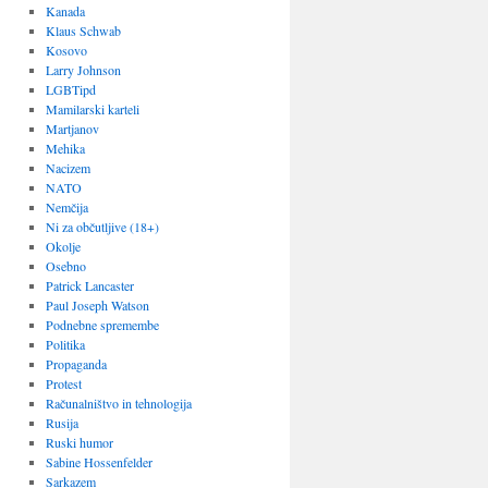
Kanada
Klaus Schwab
Kosovo
Larry Johnson
LGBTipd
Mamilarski karteli
Martjanov
Mehika
Nacizem
NATO
Nemčija
Ni za občutljive (18+)
Okolje
Osebno
Patrick Lancaster
Paul Joseph Watson
Podnebne spremembe
Politika
Propaganda
Protest
Računalništvo in tehnologija
Rusija
Ruski humor
Sabine Hossenfelder
Sarkazem