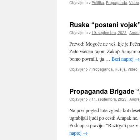
Objavljeno v
Politika
,
Propaganda
,
Video
Ruska “postani vojak
Objavljeno v
19. septembra, 2023
,
Andre
Prevod: Mogoče ne veš, kje je Pečer
Zelo všečen rajon. Zakaj? Sanjam o 
bomo povrnili, tja …
Beri naprej
→
Objavljeno v
Propaganda
,
Rusija
,
Video
|
Propaganda Brigade 
Objavljeno v
11. septembra, 2023
,
Andre
Na prvi pogled tole zgleda kot dese
ugrabljali ljudi po cesti: Ampak ne,
Podnapisi pravijo: “Raztrgati pozi
naprej
→