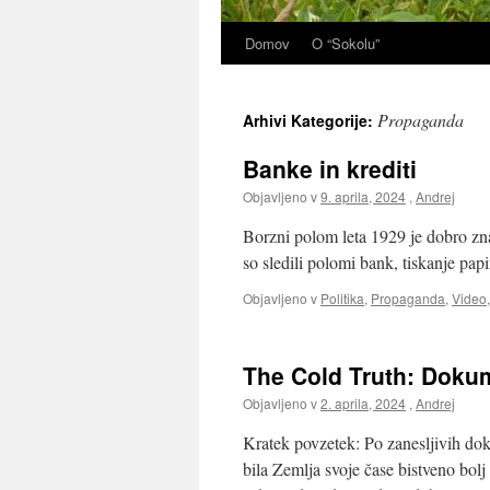
Domov
O “Sokolu”
Propaganda
Arhivi Kategorije:
Banke in krediti
Objavljeno v
9. aprila, 2024
,
Andrej
Borzni polom leta 1929 je dobro zn
so sledili polomi bank, tiskanje papi
Objavljeno v
Politika
,
Propaganda
,
Video
The Cold Truth: Doku
Objavljeno v
2. aprila, 2024
,
Andrej
Kratek povzetek: Po zanesljivih dokaz
bila Zemlja svoje čase bistveno bolj