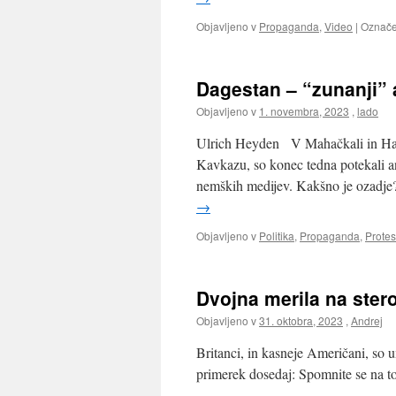
Objavljeno v
Propaganda
,
Video
|
Označ
Dagestan – “zunanji” 
Objavljeno v
1. novembra, 2023
,
lado
Ulrich Heyden V Mahačkali in Has
Kavkazu, so konec tedna potekali ant
nemških medijev. Kakšno je ozadje
→
Objavljeno v
Politika
,
Propaganda
,
Protes
Dvojna merila na stero
Objavljeno v
31. oktobra, 2023
,
Andrej
Britanci, in kasneje Američani, so u
primerek dosedaj: Spomnite se na t