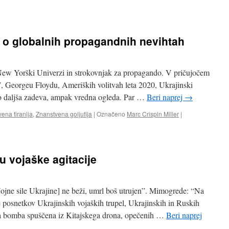
er o globalnih propagandnih nevihtah
 New Yorški Univerzi in strokovnjak za propagando. V pričujočem
”, Georgeu Floydu, Ameriških volitvah leta 2020, Ukrajinski
o daljša zadeva, ampak vredna ogleda. Par …
Beri naprej
→
ena tiranija
,
Znanstvena goljufija
|
Označeno
Marc Crispin Miller
|
u vojaške agitacije
ojne sile Ukrajine] ne beži, umrl boš utrujen”. Mimogrede: “Na
e posnetkov Ukrajinskih vojaških trupel, Ukrajinskih in Ruskih
čna bomba spuščena iz Kitajskega drona, opečenih …
Beri naprej