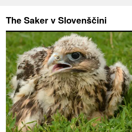
Preskoči
na
The Saker v Slovenščini
vsebino