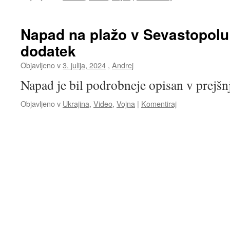
Napad na plažo v Sevastopolu 
dodatek
Objavljeno v
3. julija, 2024
,
Andrej
Napad je bil podrobneje opisan v prejš
Objavljeno v
Ukrajina
,
Video
,
Vojna
|
Komentiraj