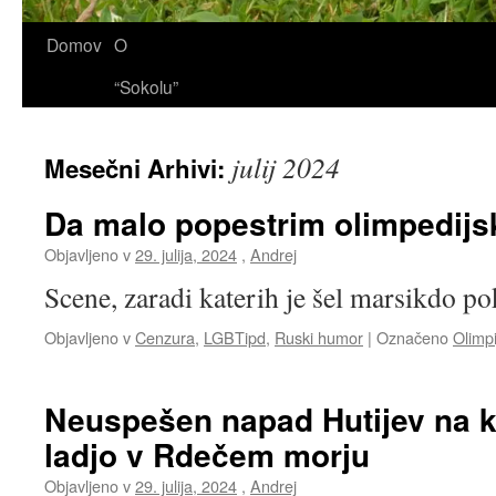
Domov
O
“Sokolu”
julij 2024
Mesečni Arhivi:
Da malo popestrim olimpedijs
Objavljeno v
29. julija, 2024
,
Andrej
Scene, zaradi katerih je šel marsikdo po
Objavljeno v
Cenzura
,
LGBTipd
,
Ruski humor
|
Označeno
Olimp
Neuspešen napad Hutijev na k
ladjo v Rdečem morju
Objavljeno v
29. julija, 2024
,
Andrej