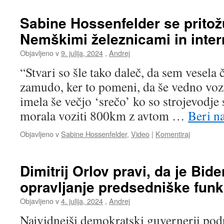
Sabine Hossenfelder se pritož
Nemškimi železnicami in inte
Objavljeno v
9. julija, 2024
,
Andrej
“Stvari so šle tako daleč, da sem vesela
zamudo, ker to pomeni, da še vedno voz
imela še večjo ‘srečo’ ko so strojevodje 
morala voziti 800km z avtom …
Beri n
Objavljeno v
Sabine Hossenfelder
,
Video
|
Komentiraj
Dimitrij Orlov pravi, da je Bid
opravljanje predsedniške funk
Objavljeno v
4. julija, 2024
,
Andrej
Najvidnejši demokratski guvernerji pod