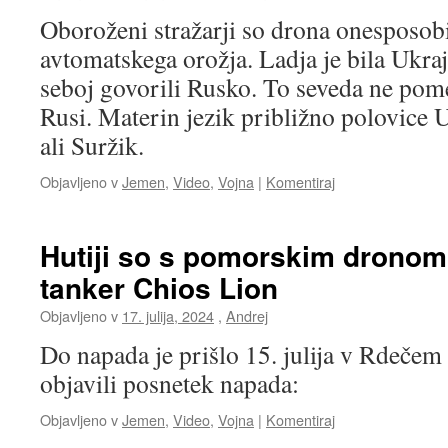
Oboroženi stražarji so drona onesposob
avtomatskega orožja. Ladja je bila Ukraj
seboj govorili Rusko. To seveda ne pome
Rusi. Materin jezik približno polovice 
ali Suržik.
Objavljeno v
Jemen
,
Video
,
Vojna
|
Komentiraj
Hutiji so s pomorskim dronom 
tanker Chios Lion
Objavljeno v
17. julija, 2024
,
Andrej
Do napada je prišlo 15. julija v Rdečem 
objavili posnetek napada:
Objavljeno v
Jemen
,
Video
,
Vojna
|
Komentiraj