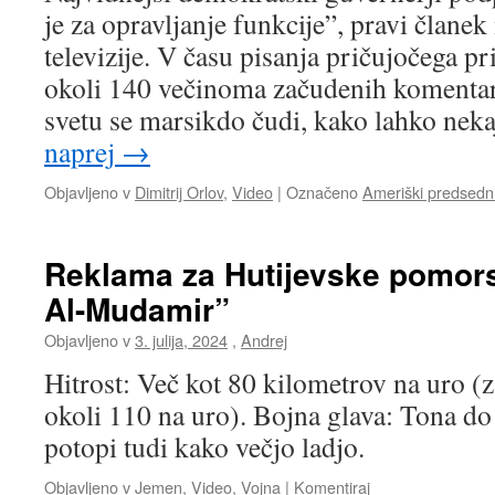
je za opravljanje funkcije”, pravi članek
televizije. V času pisanja pričujočega pr
okoli 140 večinoma začudenih komentar
svetu se marsikdo čudi, kako lahko nek
naprej
→
Objavljeno v
Dimitrij Orlov
,
Video
|
Označeno
Ameriški predsedni
Reklama za Hutijevske pomor
Al-Mudamir”
Objavljeno v
3. julija, 2024
,
Andrej
Hitrost: Več kot 80 kilometrov na uro (z
okoli 110 na uro). Bojna glava: Tona do 
potopi tudi kako večjo ladjo.
Objavljeno v
Jemen
,
Video
,
Vojna
|
Komentiraj