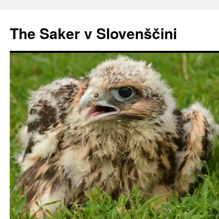
Preskoči
na
The Saker v Slovenščini
vsebino