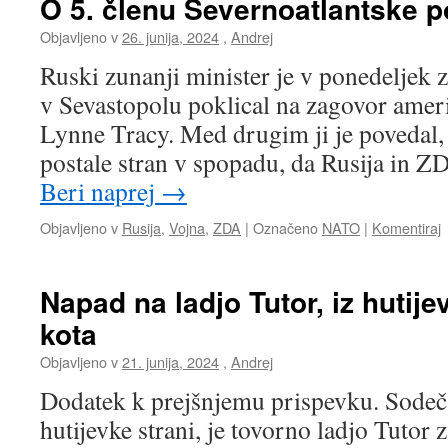
O 5. členu Severnoatlantske 
Objavljeno v
26. junija, 2024
,
Andrej
Ruski zunanji minister je v ponedeljek 
v Sevastopolu poklical na zagovor ame
Lynne Tracy. Med drugim ji je povedal
postale stran v spopadu, da Rusija in 
Beri naprej
→
Objavljeno v
Rusija
,
Vojna
,
ZDA
|
Označeno
NATO
|
Komentiraj
Napad na ladjo Tutor, iz hutij
kota
Objavljeno v
21. junija, 2024
,
Andrej
Dodatek k prejšnjemu prispevku. Sodeč 
hutijevke strani, je tovorno ladjo Tutor