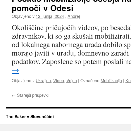
pomoči v Odesi
Objavljeno v
12. junija, 2024
,
Andrej
Okoliščine pričujočih videov, po besed
zdravnikov, ki so ga skušali mobilizirat
od lokalnega nabornega urada dobilo spi
morajo javiti v uradu, domnevno zaradi
podatkov. Zaposlene so potem poslali 
→
Objavljeno v
Ukrajina
,
Video
,
Vojna
|
Označeno
Mobilizacija
|
Ko
←
Starejši prispevki
The Saker v Slovenščini