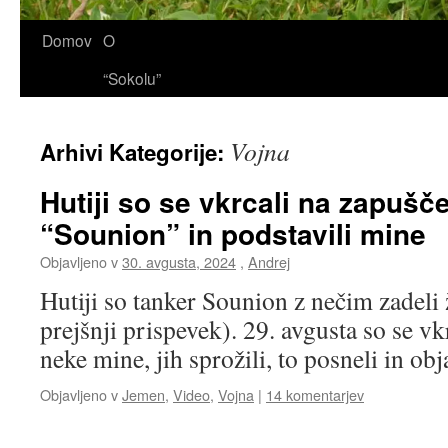
Domov
O
“Sokolu”
Vojna
Arhivi Kategorije:
Hutiji so se vkrcali na zapušče
“Sounion” in podstavili mine
Objavljeno v
30. avgusta, 2024
,
Andrej
Hutiji so tanker Sounion z nečim zadeli 
prejšnji prispevek). 29. avgusta so se vkr
neke mine, jih sprožili, to posneli in obj
Objavljeno v
Jemen
,
Video
,
Vojna
|
14 komentarjev