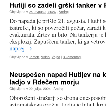
Hutiji so zadeli grški tanker 
Objavljeno v
25. avgusta, 2024
,
Andrej
Do napada je prišlo 21. avgusta. Hutiji s
izstrelki, ki so povzročili požar, zaradi 
evakuirala. Žrtev ni bilo. Na tankerju je
eksplozij. Zapuščeni tanker, ki ga vetro
naprej
→
Objavljeno v
Jemen
,
Video
,
Vojna
|
3 komentarji
Neuspešen napad Hutijev na k
ladjo v Rdečem morju
Objavljeno v
29. julija, 2024
,
Andrej
Oboroženi stražarji so drona onesposob
avtomatskega orožja. Ladja je bila Ukraj