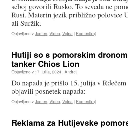
seboj govorili Rusko. To seveda ne pome
Rusi. Materin jezik približno polovice 
ali Suržik.
Objavljeno v
Jemen
,
Video
,
Vojna
|
Komentiraj
Hutiji so s pomorskim dronom 
tanker Chios Lion
Objavljeno v
17. julija, 2024
,
Andrej
Do napada je prišlo 15. julija v Rdečem 
objavili posnetek napada:
Objavljeno v
Jemen
,
Video
,
Vojna
|
Komentiraj
Reklama za Hutijevske pomor