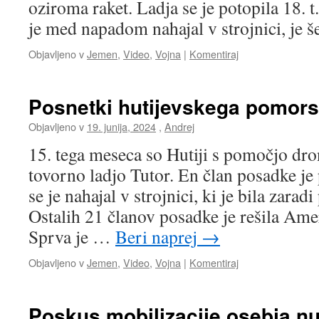
oziroma raket. Ladja se je potopila 18. t
je med napadom nahajal v strojnici, je 
Objavljeno v
Jemen
,
Video
,
Vojna
|
Komentiraj
Posnetki hutijevskega pomor
Objavljeno v
19. junija, 2024
,
Andrej
15. tega meseca so Hutiji s pomočjo dr
tovorno ladjo Tutor. En član posadke j
se je nahajal v strojnici, ki je bila zara
Ostalih 21 članov posadke je rešila Ame
Sprva je …
Beri naprej
→
Objavljeno v
Jemen
,
Video
,
Vojna
|
Komentiraj
Poskus mobilizacije osebja n