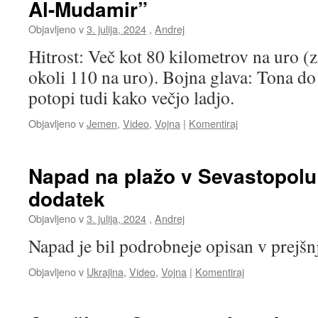
Al-Mudamir”
Objavljeno v
3. julija, 2024
,
Andrej
Hitrost: Več kot 80 kilometrov na uro (z
okoli 110 na uro). Bojna glava: Tona do 
potopi tudi kako večjo ladjo.
Objavljeno v
Jemen
,
Video
,
Vojna
|
Komentiraj
Napad na plažo v Sevastopolu 
dodatek
Objavljeno v
3. julija, 2024
,
Andrej
Napad je bil podrobneje opisan v prejš
Objavljeno v
Ukrajina
,
Video
,
Vojna
|
Komentiraj