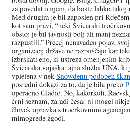
bosta dovolj. Google, Bing, ChagGPT ip
za povedat o njem, da boste lahko takoj u
Med drugim je bil zaposlen pri Rdečem
kot sam pravi, “neki Švicarski tročrkovni
obstoj je bil javnosti bolj ali manj nezna
razpustili.” Precej nenavaden pojav, svo
organizacij države ne razpuščajo kar tak
izbrskati eno, ki ustreza omenjenim krite
Švicarska vojaška tajna služba UNA, ki j
vpletena v nek
Snowdenu podoben škan
posredni dokazi za to, da je bila preko
P
operacijo Gladio. No, kakorkoli, Raevsky
črni seznam, zaradi česar ni mogel nikje
človek opravka s tročrkovnimi agencijam
mimogrede zgodi.