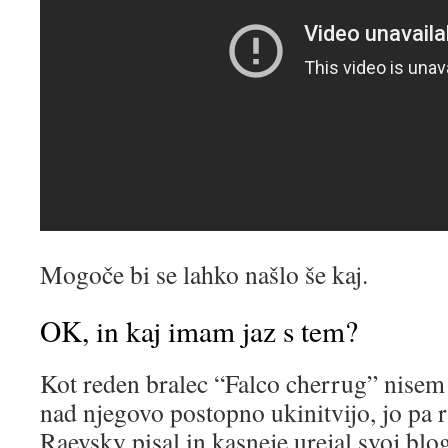
Mogoče bi se lahko našlo še kaj.
OK, in kaj imam jaz s tem?
Kot reden bralec “Falco cherrug” nisem
nad njegovo postopno ukinitvijo, jo pa 
Raevsky pisal in kasneje urejal svoj blog 