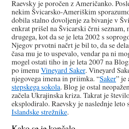
Raevsky je poročen z Američanko. Posle
nekim Švicarsko-Ameriškim sporazumo
dobila stalno dovoljenje za bivanje v Šv
enkrat prišel na Švicarski črni seznam, 
drugega, kot da se je leta 2002 s soprog
Njegov prvotni načrt je bil to, da se dela
časa mu je to uspevalo, vendar pa ni mog
mogel ostati tiho in je leta 2007 na Blog
po imenu
Vineyard Saker
. Vineyard Sak
njegovega imena in priimka. “
Saker
” je
stepskega sokola
. Blog je ostal neopažen
začela Ukrajinska kriza. Takrat je števi
eksplodiralo. Raevsky je naslednje leto
Islandske strežnike
.
Kako se je končalo