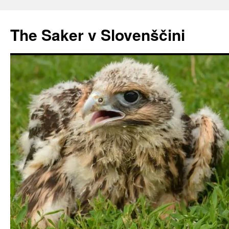
Preskoči
na
The Saker v Slovenščini
vsebino