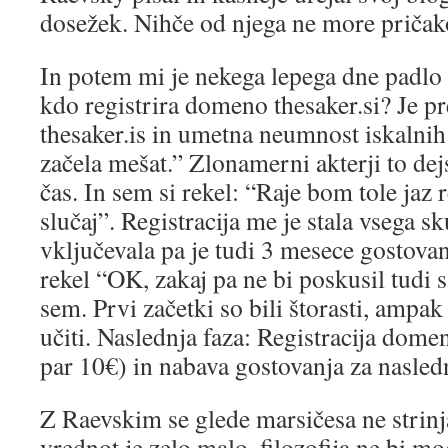
dosežek. Nihče od njega ne more pričako
In potem mi je nekega lepega dne padlo 
kdo registrira domeno thesaker.si? Je p
thesaker.is in umetna neumnost iskalnih 
začela mešat.” Zlonamerni akterji to dej
čas. In sem si rekel: “Raje bom tole jaz r
slučaj”. Registracija me je stala vsega s
vključevala pa je tudi 3 mesece gostova
rekel “OK, zakaj pa ne bi poskusil tudi s
sem. Prvi začetki so bili štorasti, ampak
učiti. Naslednja faza: Registracija dome
par 10€) in nabava gostovanja za nasledn
Z Raevskim se glede marsičesa ne strin
vrednot je zelo malo, filozofija ne bi mog