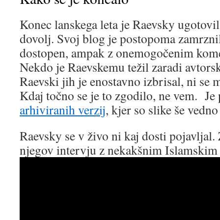
Konec lanskega leta je Raevsky ugotovil
dovolj. Svoj blog je postopoma zamrznil
dostopen, ampak z onemogočenim koment
Nekdo je Raevskemu težil zaradi avtorski
Raevski jih je enostavno izbrisal, ni se 
Kdaj točno se je to zgodilo, ne vem. Je
arhiviranih verzij
, kjer so slike še vedn
Raevsky se v živo ni kaj dosti pojavljal. 
njegov intervju z nekakšnim Islamskim f