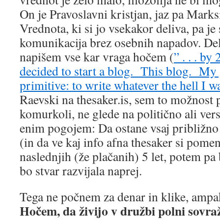
On je Pravoslavni kristjan, jaz pa Marksi
Vrednota, ki si jo vsekakor deliva, pa je 
komunikacija brez osebnih napadov. Deli
napišem vse kar vraga hočem (
” . . . b
decided to start a blog. This blog. My
primitive: to write whatever the hell I w
Raevski na thesaker.is, sem to možnost 
komurkoli, ne glede na politično ali ver
enim pogojem: Da ostane vsaj približno 
(in da ve kaj info afna thesaker si pome
naslednjih (že plačanih) 5 let, potem pa
bo stvar razvijala naprej.
Tega ne počnem za denar in klike, ampak
Hočem, da živijo v družbi polni sovr