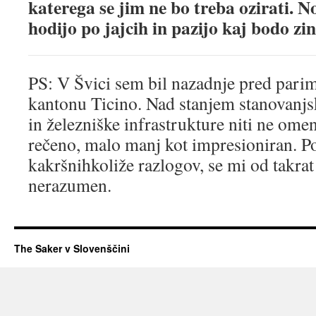
katerega se jim ne bo treba ozirati. N
hodijo po jajcih in pazijo kaj bodo zini
PS: V Švici sem bil nazadnje pred parimi 
kantonu Ticino. Nad stanjem stanovanjsk
in železniške infrastrukture niti ne ome
rečeno, malo manj kot impresioniran. Po
kakršnihkoliže razlogov, se mi od takrat 
nerazumen.
The Saker v Slovenščini