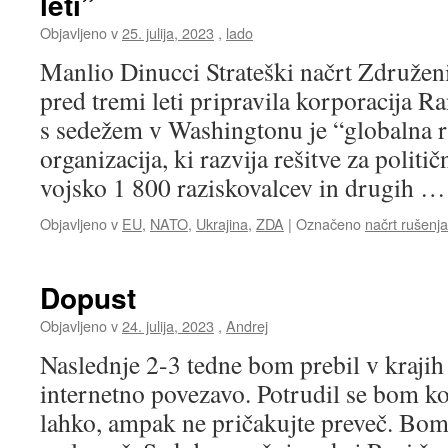
leti”
Objavljeno v
25. julija, 2023
,
lado
Manlio Dinucci Strateški načrt Združenih
pred tremi leti pripravila korporacija 
s sedežem v Washingtonu je “globalna r
organizacija, ki razvija rešitve za politi
vojsko 1 800 raziskovalcev in drugih 
Objavljeno v
EU
,
NATO
,
Ukrajina
,
ZDA
|
Označeno
načrt rušenja
Dopust
Objavljeno v
24. julija, 2023
,
Andrej
Naslednje 2-3 tedne bom prebil v krajih
internetno povezavo. Potrudil se bom k
lahko, ampak ne pričakujte preveč. Bom 