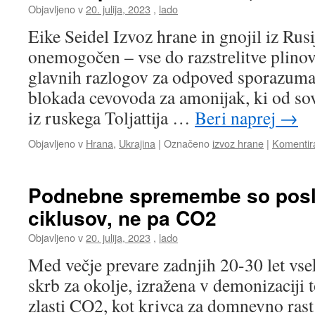
Objavljeno v
20. julija, 2023
,
lado
Eike Seidel Izvoz hrane in gnojil iz Rus
onemogočen – vse do razstrelitve plin
glavnih razlogov za odpoved sporazuma 
blokada cevovoda za amonijak, ki od so
iz ruskega Toljattija …
Beri naprej
→
Objavljeno v
Hrana
,
Ukrajina
|
Označeno
izvoz hrane
|
Komentir
Podnebne spremembe so posl
ciklusov, ne pa CO2
Objavljeno v
20. julija, 2023
,
lado
Med večje prevare zadnjih 20-30 let vs
skrb za okolje, izražena v demonizaciji 
zlasti CO2, kot krivca za domnevno rast