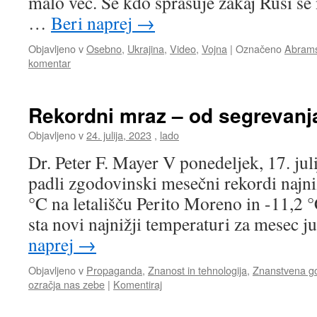
malo več. Se kdo sprašuje zakaj Rusi še
…
Beri naprej
→
Objavljeno v
Osebno
,
Ukrajina
,
Video
,
Vojna
|
Označeno
Abrams
komentar
Rekordni mraz – od segrevanj
Objavljeno v
24. julija, 2023
,
lado
Dr. Peter F. Mayer V ponedeljek, 17. juli
padli zgodovinski mesečni rekordi najni
°C na letališču Perito Moreno in -11,2 
sta novi najnižji temperaturi za mesec ju
naprej
→
Objavljeno v
Propaganda
,
Znanost in tehnologija
,
Znanstvena gol
ozračja nas zebe
|
Komentiraj