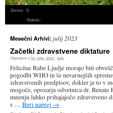
Domov
O
“Sokolu”
julij 2023
Mesečni Arhivi:
Začetki zdravstvene diktature
Objavljeno v
30. julija, 2023
,
lado
Felicitas Rabe Ljudje morajo biti obveš
pogodbi WHO in še nevarnejših sprem
zdravstvenih predpisov, dokler je to v m
mogoče, opozarja odvetnica dr. Renate 
mnenju lahko prihajajočo zdravstveno d
s …
Beri naprej
→