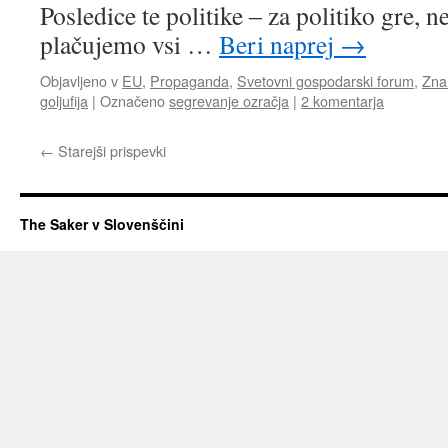
Posledice te politike ‒ za politiko gre, n
plačujemo vsi …
Beri naprej
→
Objavljeno v
EU
,
Propaganda
,
Svetovni gospodarski forum
,
Znan
goljufija
|
Označeno
segrevanje ozračja
|
2 komentarja
←
Starejši prispevki
The Saker v Slovenščini