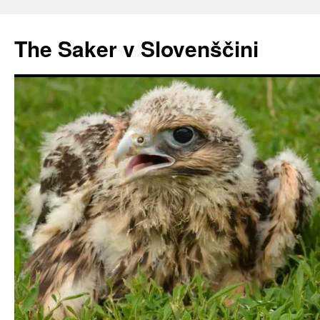
Preskoči
na
The Saker v Slovenščini
vsebino