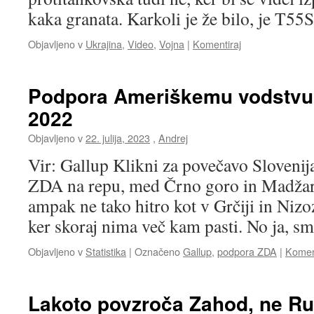
kaka granata. Karkoli je že bilo, je T5
Objavljeno v
Ukrajina
,
Video
,
Vojna
|
Komentiraj
Podpora Ameriškemu vodstvu 
2022
Objavljeno v
22. julija, 2023
,
Andrej
Vir: Gallup Klikni za povečavo Slovenij
ZDA na repu, med Črno goro in Madžar
ampak ne tako hitro kot v Grčiji in Nizo
ker skoraj nima več kam pasti. No ja, 
Objavljeno v
Statistika
|
Označeno
Gallup
,
podpora ZDA
|
Komen
Lakoto povzroča Zahod, ne Ru