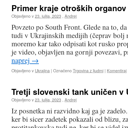
Primer kraje otroških organov 
Objavljeno v
23. julija, 2023
,
Andrej
Povzeto po South Front. Glede na to, da s
tudi v Ukrajinskih medijih (čeprav bolj
moremo kar tako odpisati kot rusko pro
je video, objavljen na gornji povezavi, 
naprej
→
Objavljeno v
Ukrajina
|
Označeno
Trgovina z ljudmi
|
Komentiraj
Tretji slovenski tank uničen v 
Objavljeno v
23. julija, 2023
,
Andrej
Iz posnetka ni razvidno kaj ga je zadelo
ker bi sicer zadetek pokazali od blizu, 
protitankovska tudi ne, ker bi se videl i