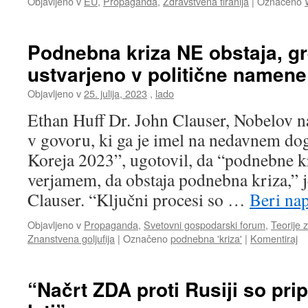
Objavljeno v
EU
,
Propaganda
,
Zdravstvena tiranija
|
Označeno
Podnebna kriza NE obstaja, gr
ustvarjeno v politične namene
Objavljeno v
25. julija, 2023
,
lado
Ethan Huff Dr. John Clauser, Nobelov nag
v govoru, ki ga je imel na nedavnem d
Koreja 2023”, ugotovil, da “podnebne k
verjamem, da obstaja podnebna kriza,” je
Clauser. “Ključni procesi so …
Beri na
Objavljeno v
Propaganda
,
Svetovni gospodarski forum
,
Teorije 
Znanstvena goljufija
|
Označeno
podnebna 'kriza'
|
Komentiraj
“Načrt ZDA proti Rusiji so prip