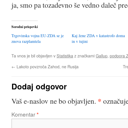
ja, smo pa tozadevno še vedno daleč pred
Sorodni prispevki
Trgovinska vojna EU-ZDA se je
Kaj žene ZDA v katastrofo doma
znova razplamtela
in v tujini
Ta vnos je bil objavljen v
Statistika
z značkami
Gallup
,
podpora 
←
Lakoto povzroča Zahod, ne Rusija
Tr
Dodaj odgovor
*
Vaš e-naslov ne bo objavljen.
označuje
Komentar
*