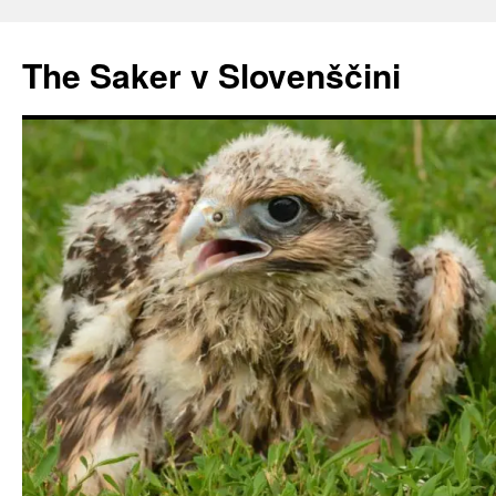
Preskoči
na
The Saker v Slovenščini
vsebino