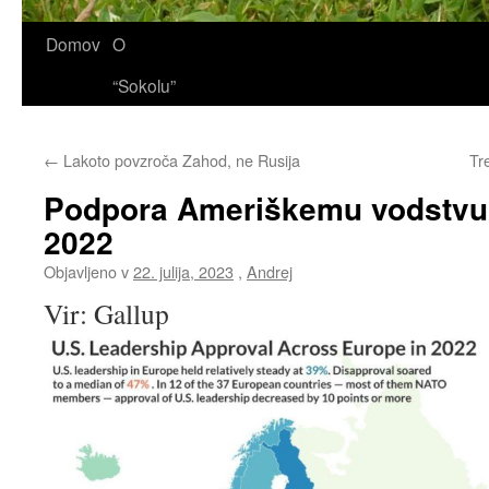
Domov
O
“Sokolu”
←
Lakoto povzroča Zahod, ne Rusija
Tr
Podpora Ameriškemu vodstvu 
2022
Objavljeno v
22. julija, 2023
,
Andrej
Vir: Gallup