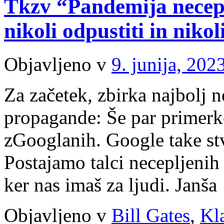
Tkzv “Pandemija necep
nikoli odpustiti in nikol
Objavljeno v
9. junija, 202
Za začetek, zbirka najbolj 
propagande: Še par primerko
zGooglanih. Google take stv
Postajamo talci necepljenih 
ker nas imaš za ljudi. Janš
Objavljeno v
Bill Gates
,
Kl