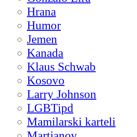
Hrana
Humor
Jemen
Kanada
Klaus Schwab
Kosovo
Larry Johnson
LGBTipd
Mamilarski karteli
Martjanov