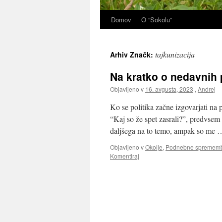
Domov
O “Sokolu”
tajkunizacija
Arhiv Značk:
Na kratko o nedavnih
Objavljeno v
16. avgusta, 2023
,
Andrej
Ko se politika začne izgovarjati na 
“Kaj so že spet zasrali?”, predvsem 
daljšega na to temo, ampak so me
Objavljeno v
Okolje
,
Podnebne spremem
Komentiraj