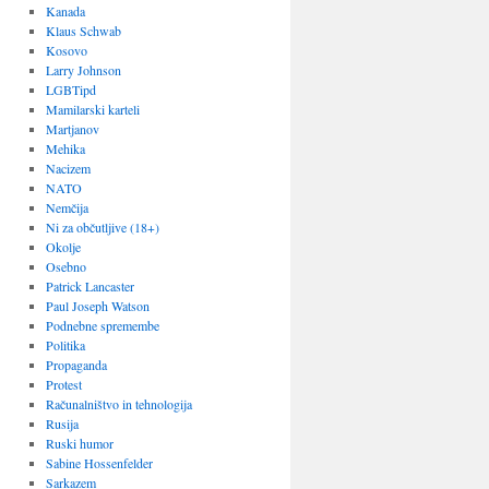
Kanada
Klaus Schwab
Kosovo
Larry Johnson
LGBTipd
Mamilarski karteli
Martjanov
Mehika
Nacizem
NATO
Nemčija
Ni za občutljive (18+)
Okolje
Osebno
Patrick Lancaster
Paul Joseph Watson
Podnebne spremembe
Politika
Propaganda
Protest
Računalništvo in tehnologija
Rusija
Ruski humor
Sabine Hossenfelder
Sarkazem