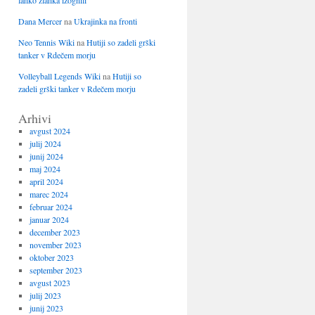
lahko zlahka izognili
Dana Mercer
na
Ukrajinka na fronti
Neo Tennis Wiki
na
Hutiji so zadeli grški
tanker v Rdečem morju
Volleyball Legends Wiki
na
Hutiji so
zadeli grški tanker v Rdečem morju
Arhivi
avgust 2024
julij 2024
junij 2024
maj 2024
april 2024
marec 2024
februar 2024
januar 2024
december 2023
november 2023
oktober 2023
september 2023
avgust 2023
julij 2023
junij 2023