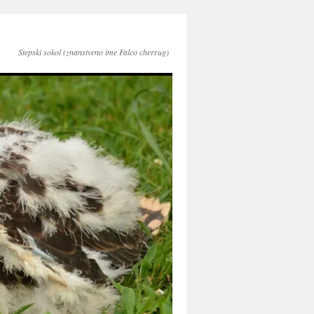
Stepski sokol (znanstveno ime Falco cherrug)