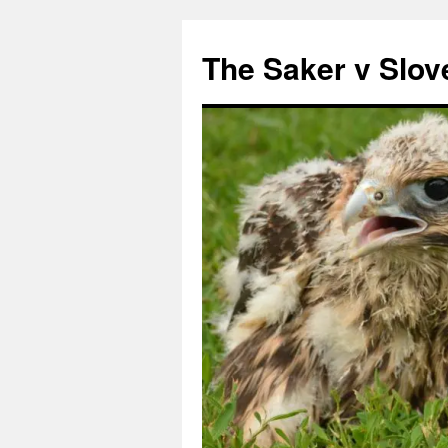
Preskoči
na
The Saker v Slov
vsebino