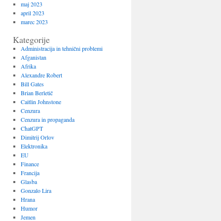
maj 2023
april 2023
marec 2023
Kategorije
Administracija in tehnični problemi
Afganistan
Afrika
Alexandre Robert
Bill Gates
Brian Berletič
Caitlin Johnstone
Cenzura
Cenzura in propaganda
ChatGPT
Dimitrij Orlov
Elektronika
EU
Finance
Francija
Glasba
Gonzalo Lira
Hrana
Humor
Jemen