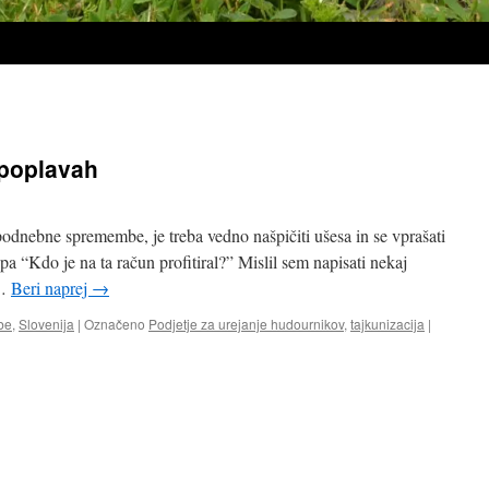
 poplavah
podnebne spremembe, je treba vedno našpičiti ušesa in se vprašati
pa “Kdo je na ta račun profitiral?” Mislil sem napisati nekaj
 …
Beri naprej
→
be
,
Slovenija
|
Označeno
Podjetje za urejanje hudournikov
,
tajkunizacija
|