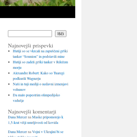
Išči
Najnovejši prispevki
Hutiji so se vkrcali na zapuščeni grški
tanker “Sounion” in podstavili mine
Hutiji so zadeli grški tanker v Rdečem
morju
Alexandre Robert: Kako so Tuaregi
podkurili Wagnerju
Naši in tuji mediji o nedavni izmenjavi
vohunov
Da malo popestrim olimpedijsko
vzdušje
Najnovejši komentarji
Dana Mercer
na
Maske pripomorejo k
1,5-krat višji umrljivosti od kovida
Dana Mercer
na
Vojni v Ukrajini bi se