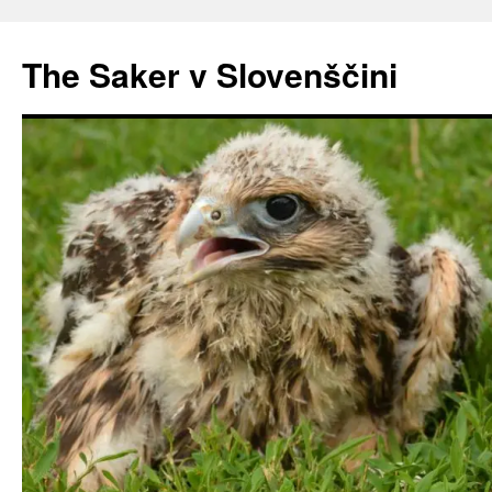
Preskoči
na
The Saker v Slovenščini
vsebino