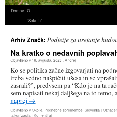
Domov
O
“Sokolu”
Podjetje za urejanje hudo
Arhiv Značk:
Na kratko o nedavnih poplava
Objavljeno v
16. avgusta, 2023
,
Andrej
Ko se politika začne izgovarjati na po
treba vedno našpičiti ušesa in se vprašat
zasrali?”, predvsem pa “Kdo je na ta raču
sem napisati nekaj daljšega na to tem
naprej
→
Objavljeno v
Okolje
,
Podnebne spremembe
,
Slovenija
|
Označe
tajkunizacija
|
Komentiraj