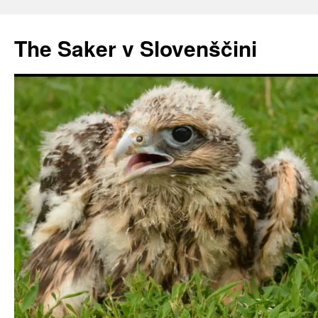
Preskoči
na
The Saker v Slovenščini
vsebino