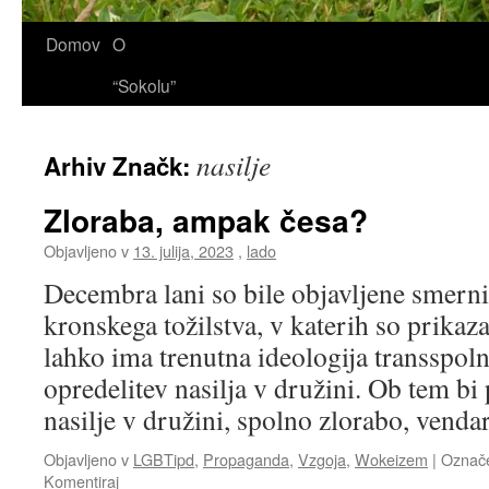
Domov
O
“Sokolu”
nasilje
Arhiv Značk:
Zloraba, ampak česa?
Objavljeno v
13. julija, 2023
,
lado
Decembra lani so bile objavljene smerni
kronskega tožilstva, v katerih so prikaza
lahko ima trenutna ideologija transspoln
opredelitev nasilja v družini. Ob tem bi 
nasilje v družini, spolno zlorabo, vend
Objavljeno v
LGBTipd
,
Propaganda
,
Vzgoja
,
Wokeizem
|
Označ
Komentiraj