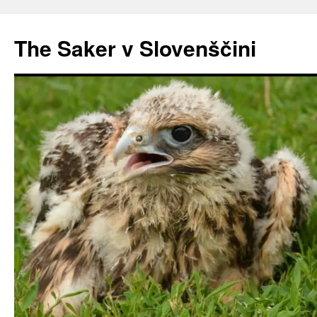
Preskoči
na
The Saker v Slovenščini
vsebino