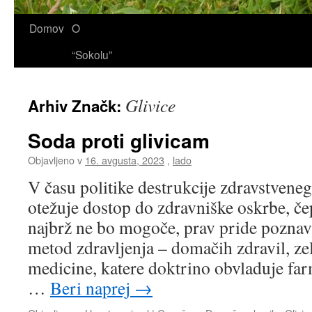
Domov
O
“Sokolu”
Glivice
Arhiv Značk:
Soda proti glivicam
Objavljeno v
16. avgusta, 2023
,
lado
V času politike destrukcije zdravstveneg
otežuje dostop do zdravniške oskrbe, čep
najbrž ne bo mogoče, prav pride poznava
metod zdravljenja – domačih zdravil, zel
medicine, katere doktrino obvladuje far
…
Beri naprej
→