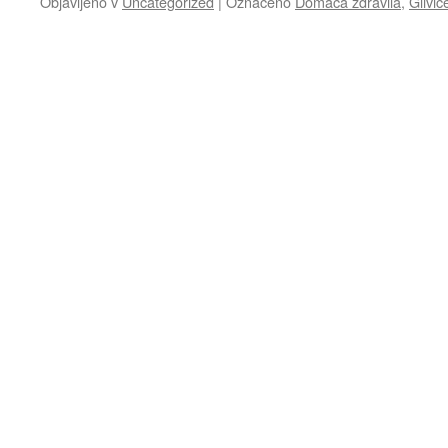
Objavljeno v
Uncategorized
|
Označeno
Domača zdravila
,
Glivic