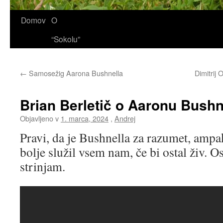
Domov
O
“Sokolu”
←
Samosežig Aarona Bushnella
Dimitrij 
Brian Berletič o Aaronu Bushn
Objavljeno v
1. marca, 2024
,
Andrej
Pravi, da je Bushnella za razumet, amp
bolje služil vsem nam, če bi ostal živ.
strinjam.