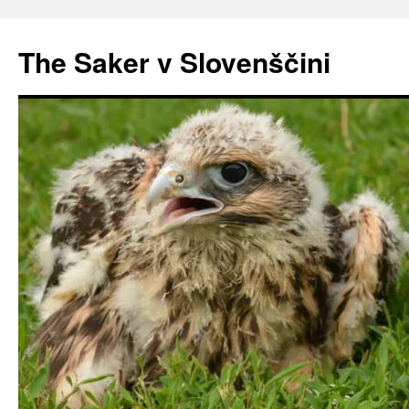
Preskoči
na
The Saker v Slovenščini
vsebino