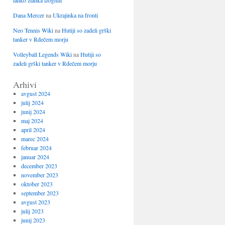
lahko zlahka izognili
Dana Mercer
na
Ukrajinka na fronti
Neo Tennis Wiki
na
Hutiji so zadeli grški
tanker v Rdečem morju
Volleyball Legends Wiki
na
Hutiji so
zadeli grški tanker v Rdečem morju
Arhivi
avgust 2024
julij 2024
junij 2024
maj 2024
april 2024
marec 2024
februar 2024
januar 2024
december 2023
november 2023
oktober 2023
september 2023
avgust 2023
julij 2023
junij 2023