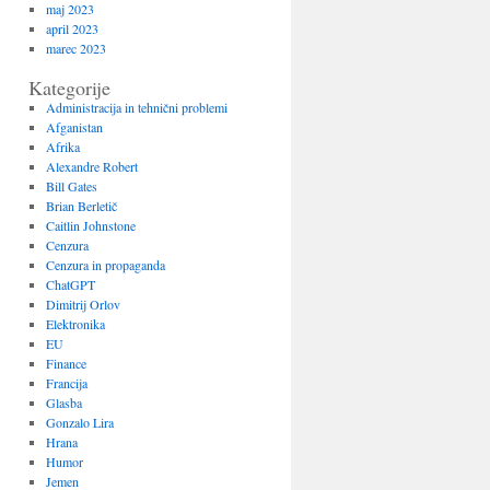
maj 2023
april 2023
marec 2023
Kategorije
Administracija in tehnični problemi
Afganistan
Afrika
Alexandre Robert
Bill Gates
Brian Berletič
Caitlin Johnstone
Cenzura
Cenzura in propaganda
ChatGPT
Dimitrij Orlov
Elektronika
EU
Finance
Francija
Glasba
Gonzalo Lira
Hrana
Humor
Jemen