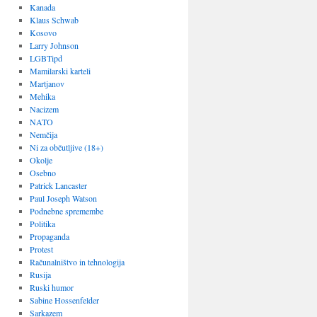
Kanada
Klaus Schwab
Kosovo
Larry Johnson
LGBTipd
Mamilarski karteli
Martjanov
Mehika
Nacizem
NATO
Nemčija
Ni za občutljive (18+)
Okolje
Osebno
Patrick Lancaster
Paul Joseph Watson
Podnebne spremembe
Politika
Propaganda
Protest
Računalništvo in tehnologija
Rusija
Ruski humor
Sabine Hossenfelder
Sarkazem