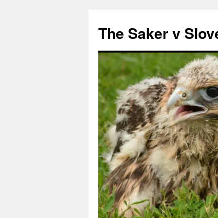
Preskoči
na
The Saker v Slov
vsebino