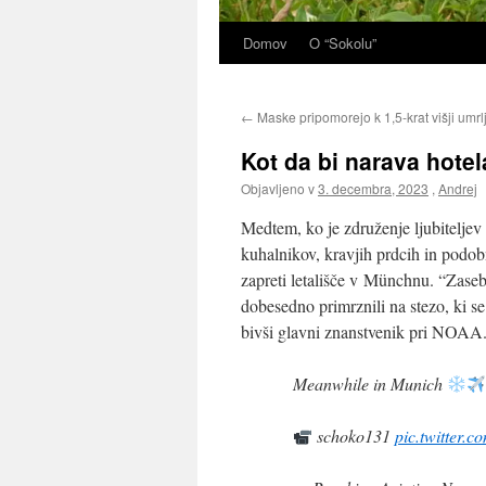
Domov
O “Sokolu”
←
Maske pripomorejo k 1,5-krat višji umrlj
Kot da bi narava hotel
Objavljeno v
3. decembra, 2023
,
Andrej
Medtem, ko je združenje ljubiteljev
kuhalnikov, kravjih prdcih in podo
zapreti letališče v Münchnu. “Zaseb
dobesedno primrznili na stezo, ki s
bivši glavni znanstvenik pri NOAA
Meanwhile in Munich
schoko131
pic.twitter