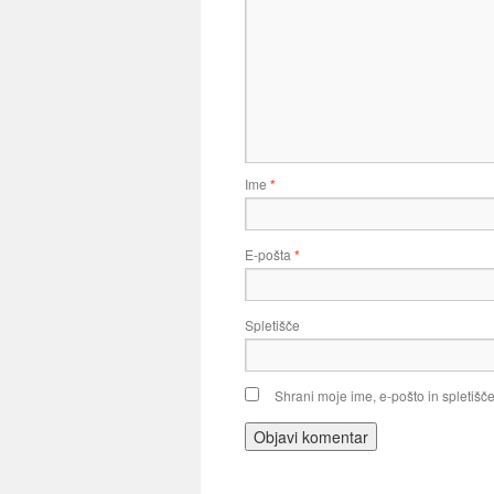
Ime
*
E-pošta
*
Spletišče
Shrani moje ime, e-pošto in spletišče