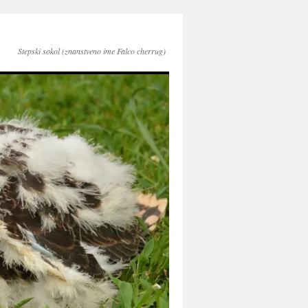
Stepski sokol (znanstveno ime Falco cherrug)