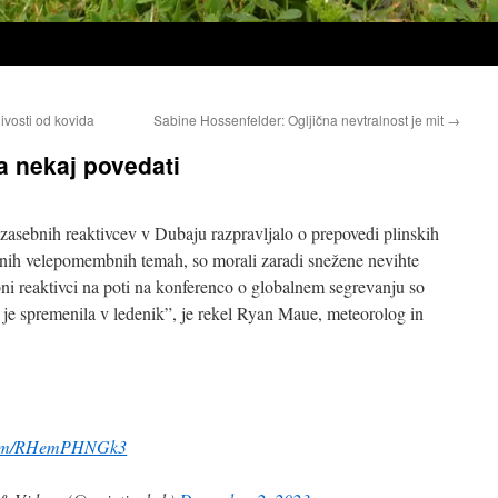
ivosti od kovida
Sabine Hossenfelder: Ogljična nevtralnost je mit
→
a nekaj povedati
 zasebnih reaktivcev v Dubaju razpravljalo o prepovedi plinskih
bnih velepomembnih temah, so morali zaradi snežene nevihte
ni reaktivci na poti na konferenco o globalnem segrevanju so
e je spremenila v ledenik”, je rekel Ryan Maue, meteorolog in
.
.com/RHemPHNGk3