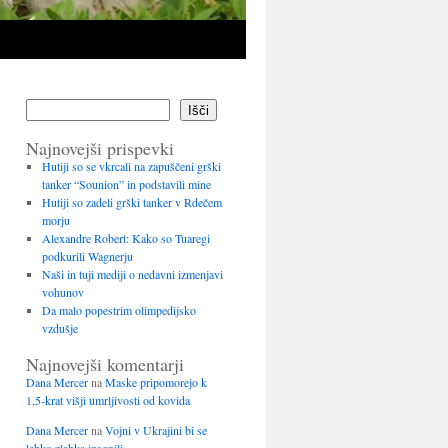
Išči
Najnovejši prispevki
Hutiji so se vkrcali na zapuščeni grški
tanker “Sounion” in podstavili mine
Hutiji so zadeli grški tanker v Rdečem
morju
Alexandre Robert: Kako so Tuaregi
podkurili Wagnerju
Naši in tuji mediji o nedavni izmenjavi
vohunov
Da malo popestrim olimpedijsko
vzdušje
Najnovejši komentarji
Dana Mercer
na
Maske pripomorejo k
1,5-krat višji umrljivosti od kovida
Dana Mercer
na
Vojni v Ukrajini bi se