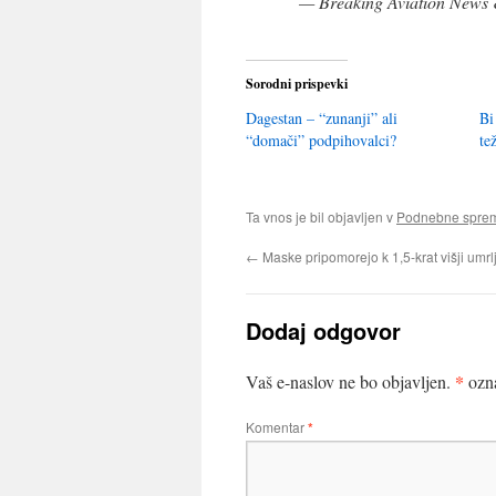
— Breaking Aviation News 
Sorodni prispevki
Dagestan – “zunanji” ali
Bi
“domači” podpihovalci?
te
Ta vnos je bil objavljen v
Podnebne spr
←
Maske pripomorejo k 1,5-krat višji umrlj
Dodaj odgovor
*
Vaš e-naslov ne bo objavljen.
ozna
Komentar
*