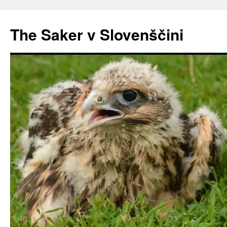
Preskoči
na
The Saker v Slovenščini
vsebino