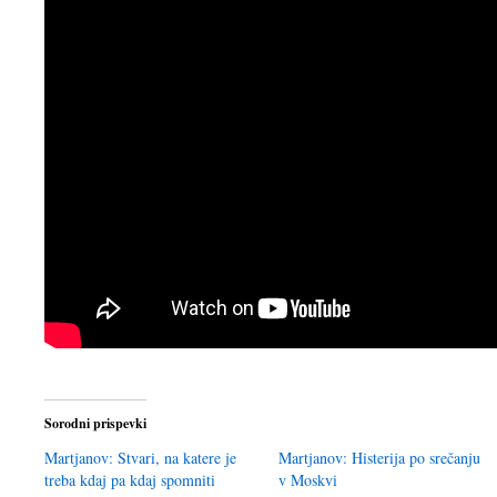
Sorodni prispevki
Martjanov: Stvari, na katere je
Martjanov: Histerija po srečanju
treba kdaj pa kdaj spomniti
v Moskvi