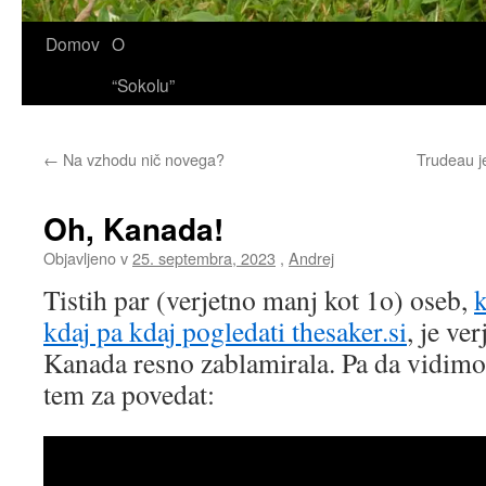
Domov
O
“Sokolu”
←
Na vzhodu nič novega?
Trudeau j
Oh, Kanada!
Objavljeno v
25. septembra, 2023
,
Andrej
Tistih par (verjetno manj kot 1o) oseb,
k
kdaj pa kdaj pogledati thesaker.si
, je ve
Kanada resno zablamirala. Pa da vidimo
tem za povedat: