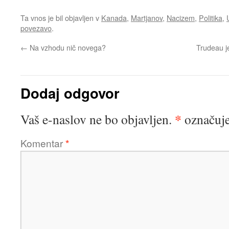
Ta vnos je bil objavljen v
Kanada
,
Martjanov
,
Nacizem
,
Politika
,
povezavo
.
←
Na vzhodu nič novega?
Trudeau j
Dodaj odgovor
*
Vaš e-naslov ne bo objavljen.
označuje
Komentar
*