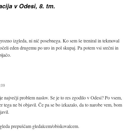
acija v Odesi, 8. tm.
grozno izgleda, ni nič posebnega. Ko sem še treniral in tekmoval
počeli eden drugemu po uro in pol skupaj. Pa potem vsi srečni in
pijačo.
1:09
je največji problem naslov. Se je to res zgodilo v Odesi? Po vsem,
cer tega ne bi objavil. Če pa se bo izkazalo, da to narobe vem, bom
javil.
zgleda prepuščam gledalcem/obiskovalcem.