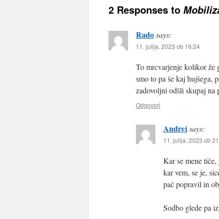
2 Responses to
Mobiliz
Rado
says:
11. julija, 2023 ob 16:24
To mrcvarjenje kolikor že 
smo to pa še kaj hujšega, 
zadovoljni odšli skupaj na 
Odgovori
Andrej
says:
11. julija, 2023 ob 2
Kar se mene tiče, 
kar vem, se je, si
pač popravil in ob
Sodbo glede pa i