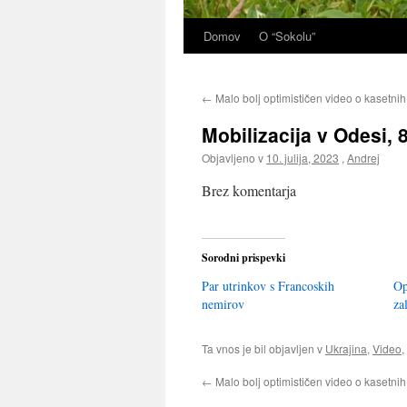
Domov
O “Sokolu”
←
Malo bolj optimističen video o kasetn
Mobilizacija v Odesi, 8
Objavljeno v
10. julija, 2023
,
Andrej
Brez komentarja
Sorodni prispevki
Par utrinkov s Francoskih
Op
nemirov
za
Ta vnos je bil objavljen v
Ukrajina
,
Video
,
←
Malo bolj optimističen video o kasetn