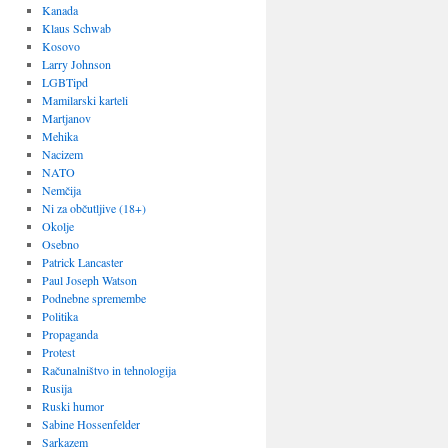
Kanada
Klaus Schwab
Kosovo
Larry Johnson
LGBTipd
Mamilarski karteli
Martjanov
Mehika
Nacizem
NATO
Nemčija
Ni za občutljive (18+)
Okolje
Osebno
Patrick Lancaster
Paul Joseph Watson
Podnebne spremembe
Politika
Propaganda
Protest
Računalništvo in tehnologija
Rusija
Ruski humor
Sabine Hossenfelder
Sarkazem