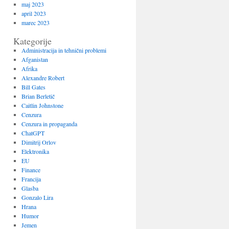
maj 2023
april 2023
marec 2023
Kategorije
Administracija in tehnični problemi
Afganistan
Afrika
Alexandre Robert
Bill Gates
Brian Berletič
Caitlin Johnstone
Cenzura
Cenzura in propaganda
ChatGPT
Dimitrij Orlov
Elektronika
EU
Finance
Francija
Glasba
Gonzalo Lira
Hrana
Humor
Jemen