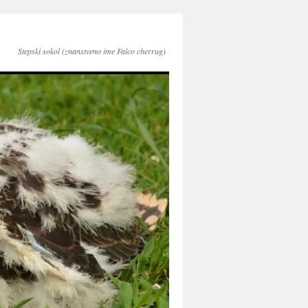
Stepski sokol (znanstveno ime Falco cherrug)