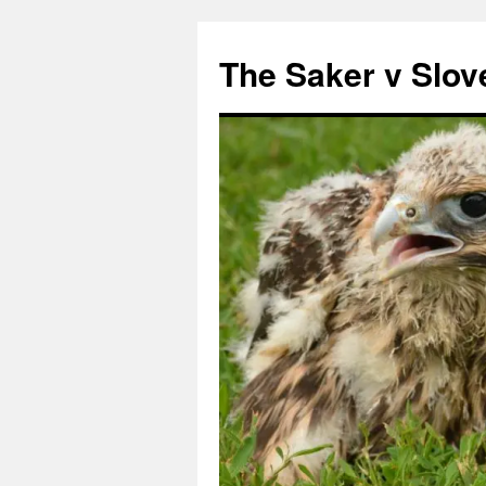
Preskoči
na
The Saker v Slov
vsebino