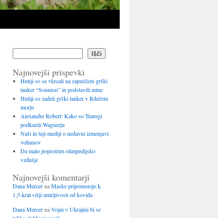
Išči
Najnovejši prispevki
Hutiji so se vkrcali na zapuščeni grški
tanker “Sounion” in podstavili mine
Hutiji so zadeli grški tanker v Rdečem
morju
Alexandre Robert: Kako so Tuaregi
podkurili Wagnerju
Naši in tuji mediji o nedavni izmenjavi
vohunov
Da malo popestrim olimpedijsko
vzdušje
Najnovejši komentarji
Dana Mercer
na
Maske pripomorejo k
1,5-krat višji umrljivosti od kovida
Dana Mercer
na
Vojni v Ukrajini bi se