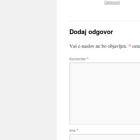
Odgovori
Dodaj odgovor
*
Vaš e-naslov ne bo objavljen.
ozna
Komentar
*
Ime
*