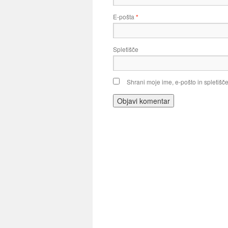
E-pošta
*
Spletišče
Shrani moje ime, e-pošto in spletišče