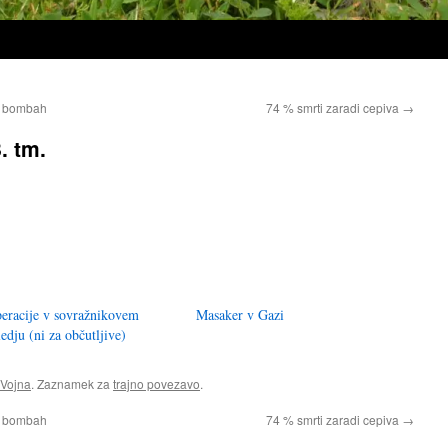
ih bombah
74 % smrti zaradi cepiva
→
. tm.
eracije v sovražnikovem
Masaker v Gazi
ledju (ni za občutljive)
Vojna
. Zaznamek za
trajno povezavo
.
ih bombah
74 % smrti zaradi cepiva
→