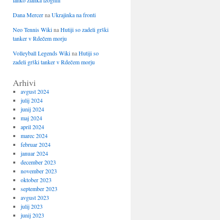
lahko zlahka izognili
Dana Mercer
na
Ukrajinka na fronti
Neo Tennis Wiki
na
Hutiji so zadeli grški
tanker v Rdečem morju
Volleyball Legends Wiki
na
Hutiji so
zadeli grški tanker v Rdečem morju
Arhivi
avgust 2024
julij 2024
junij 2024
maj 2024
april 2024
marec 2024
februar 2024
januar 2024
december 2023
november 2023
oktober 2023
september 2023
avgust 2023
julij 2023
junij 2023