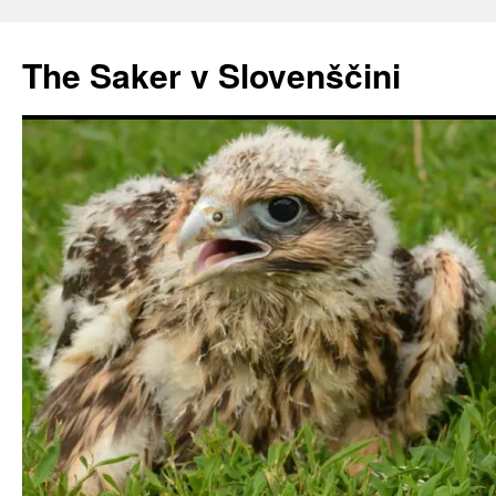
Preskoči
na
The Saker v Slovenščini
vsebino