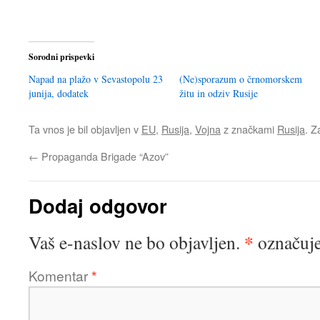
Sorodni prispevki
Napad na plažo v Sevastopolu 23
(Ne)sporazum o črnomorskem
junija, dodatek
žitu in odziv Rusije
Ta vnos je bil objavljen v
EU
,
Rusija
,
Vojna
z značkami
Rusija
. 
←
Propaganda Brigade “Azov”
Dodaj odgovor
*
Vaš e-naslov ne bo objavljen.
označuje
Komentar
*