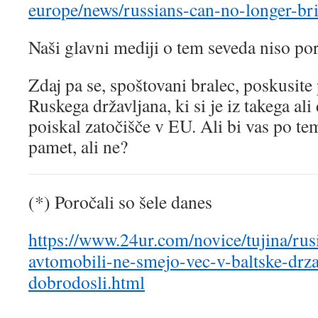
europe/news/russians-can-no-longer-brin
Naši glavni mediji o tem seveda niso por
Zdaj pa se, spoštovani bralec, poskusite 
Ruskega državljana, ki si je iz takega al
poiskal zatočišče v EU. Ali bi vas po te
pamet, ali ne?
(*) Poročali so šele danes
https://www.24ur.com/novice/tujina/rus
avtomobili-ne-smejo-vec-v-baltske-drza
dobrodosli.html