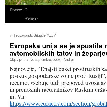
Domov
O
“Sokolu”
←
Propaganda Brigade “Azov”
Evropska unija se je spustila 
avtomobilskih tatov in žeparje
Objavljeno v
12. septembra, 2023
,
Andrej
Najnovejši, “Enajsti paket protiruskih s
poskus gospodarske vojne proti Rusiji”,
rečemo, vsebuje tudi prepoved uvoza av
in prenosnih računalnikov Ruskim drža
ni. Vir:
https://www.euractiv.com/section/global