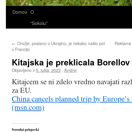
Domov
O
“Sokolu”
←
Orožje, poslano v Ukrajino, je nekako našlo pot
Reklama 
v Francijo
Kitajska je preklicala Borellov
Objavljeno v
5. julija, 2023
,
Andrej
Kitajcem se ni zdelo vredno navajati raz
za EU.
China cancels planned trip by Europe’s 
(msn.com)
Sorodni prispevki