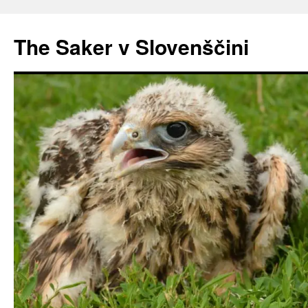
Preskoči
na
The Saker v Slovenščini
vsebino