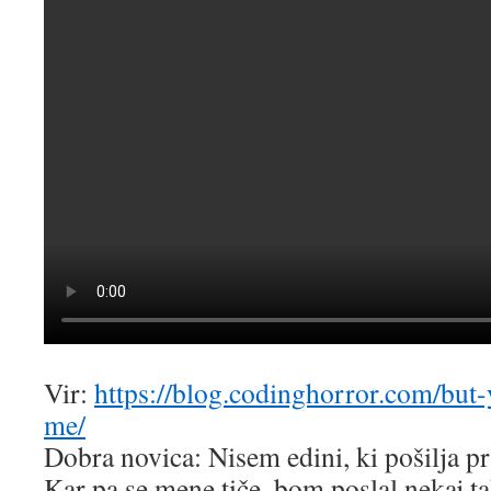
Vir:
https://blog.codinghorror.com/but
me/
Dobra novica: Nisem edini, ki pošilja p
Kar pa se mene tiče, bom poslal nekaj t