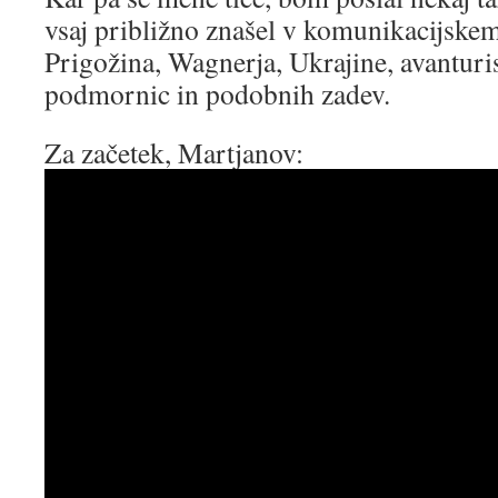
vsaj približno znašel v komunikacijske
Prigožina, Wagnerja, Ukrajine, avanturis
podmornic in podobnih zadev.
Za začetek, Martjanov: