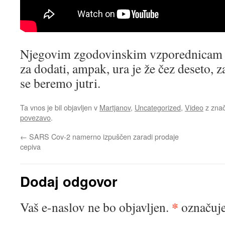
Njegovim zgodovinskim vzporednicam b
za dodati, ampak, ura je že čez deseto, 
se beremo jutri.
Ta vnos je bil objavljen v
Martjanov
,
Uncategorized
,
Video
z zna
povezavo
.
←
SARS Cov-2 namerno izpuščen zaradi prodaje
cepiva
Dodaj odgovor
*
Vaš e-naslov ne bo objavljen.
označuje