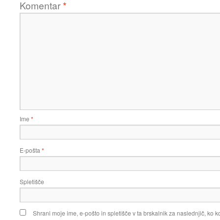
Komentar
*
Ime
*
E-pošta
*
Spletišče
Shrani moje ime, e-pošto in spletišče v ta brskalnik za naslednjič, ko 