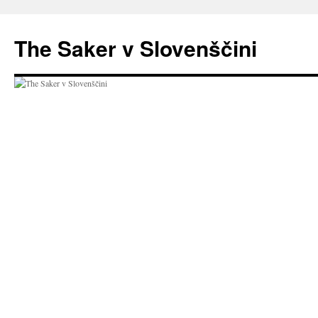
Preskoči
na
The Saker v Slovenščini
vsebino