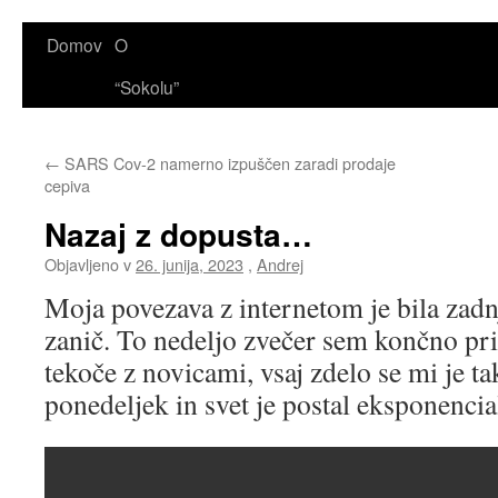
Domov
O
“Sokolu”
←
SARS Cov-2 namerno izpuščen zaradi prodaje
cepiva
Nazaj z dopusta…
Objavljeno v
26. junija, 2023
,
Andrej
Moja povezava z internetom je bila zadnj
zanič. To nedeljo zvečer sem končno priš
tekoče z novicami, vsaj zdelo se mi je ta
ponedeljek in svet je postal eksponenci