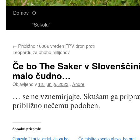
Domov
O
“Sokolu”
←
Približno 1000€ vreden FPV dron proti
Leopardu za ohoho milijonov
Če bo The Saker v Slovenščini 
malo čudno…
Objavljeno v
12. junija, 2023
,
Andrej
… se ne vznemirjajte. Skušam ga pripravi
približno nečemu podoben.
Sorodni prispevki
Gonzalo Lira je vedel, da ga bo
Če mislite s svojo glavo, bo prej