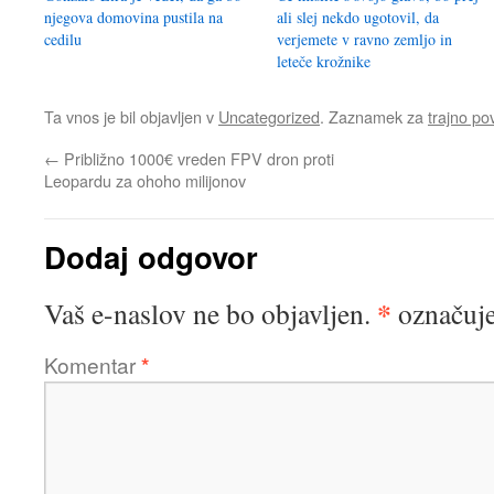
njegova domovina pustila na
ali slej nekdo ugotovil, da
cedilu
verjemete v ravno zemljo in
leteče krožnike
Ta vnos je bil objavljen v
Uncategorized
. Zaznamek za
trajno p
←
Približno 1000€ vreden FPV dron proti
Leopardu za ohoho milijonov
Dodaj odgovor
*
Vaš e-naslov ne bo objavljen.
označuje
Komentar
*