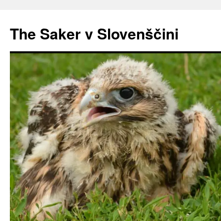
Preskoči
na
The Saker v Slovenščini
vsebino